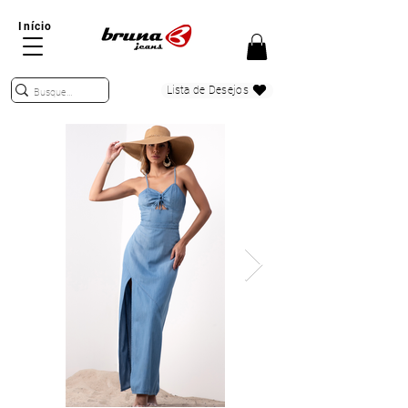
Início
Lista de Desejos