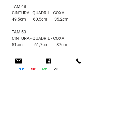
TAM 48
CINTURA - QUADRIL - COXA
49,5cm 60,5cm 35,2cm
TAM 50
CINTURA - QUADRIL - COXA
51cm 61,7cm 37cm
GUIA DE MEDIDAS
Encontre o seu tamanho através das
medidas corporais nas tabelas
abaixo: