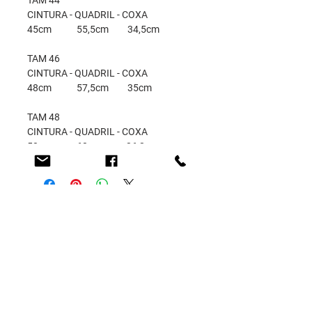
TAM 44
CINTURA - QUADRIL - COXA
45cm 55,5cm 34,5cm
TAM 46
CINTURA - QUADRIL - COXA
48cm 57,5cm 35cm
TAM 48
CINTURA - QUADRIL - COXA
50cm 60cm 36,2cm
GUIA DE MEDIDAS
Encontre o seu tamanho através das
medidas corporais nas tabelas
abaixo: