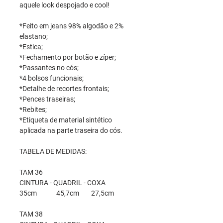
aquele look despojado e cool!
*Feito em jeans 98% algodão e 2%
elastano;
*Estica;
*Fechamento por botão e zíper;
*Passantes no cós;
*4 bolsos funcionais;
*Detalhe de recortes frontais;
*Pences traseiras;
*Rebites;
*Etiqueta de material sintético
aplicada na parte traseira do cós.
TABELA DE MEDIDAS:
TAM 36
CINTURA - QUADRIL - COXA
35cm 45,7cm 27,5cm
TAM 38