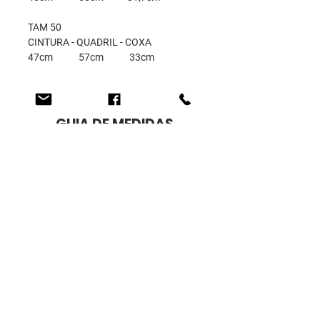
TAM 50
CINTURA - QUADRIL - COXA
47cm 57cm 33cm
GUIA DE MEDIDAS
Encontre o seu tamanho através das
medidas corporais nas tabelas
abaixo: