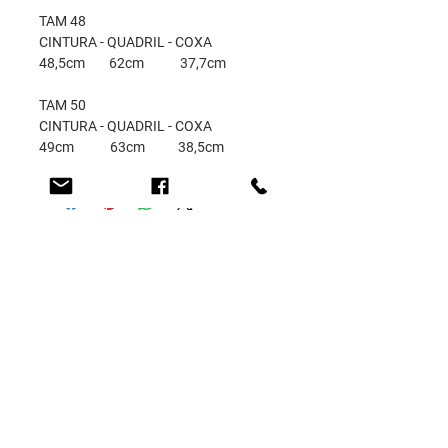
TAM 48
CINTURA - QUADRIL - COXA
48,5cm 62cm 37,7cm
TAM 50
CINTURA - QUADRIL - COXA
49cm 63cm 38,5cm
GUIA DE MEDIDAS
Encontre o seu tamanho através das
medidas corporais nas tabelas
abaixo: